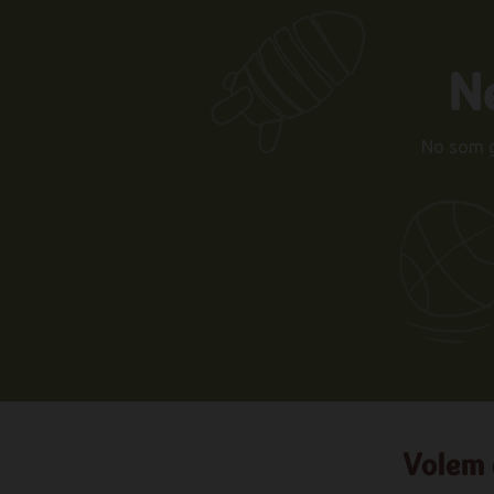
Ne
No som ge
Volem 