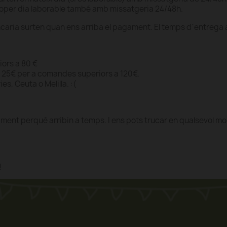
 proper dia laborable també amb missatgeria 24/48h.
ria surten quan ens arriba el pagament. El temps d´entrega a
ors a 80 €
 25€ per a comandes superiors a 120€.
s, Ceuta o Melilla. :(
ment perquè arribin a temps. I ens pots trucar en qualsevol 
!