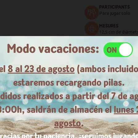
PARTICIPANTS
Para jugar solo
MESURES
12,5 cm de diàmet
També et pot agradar
AFEGIR AL CISTELL
VEURE MÉS