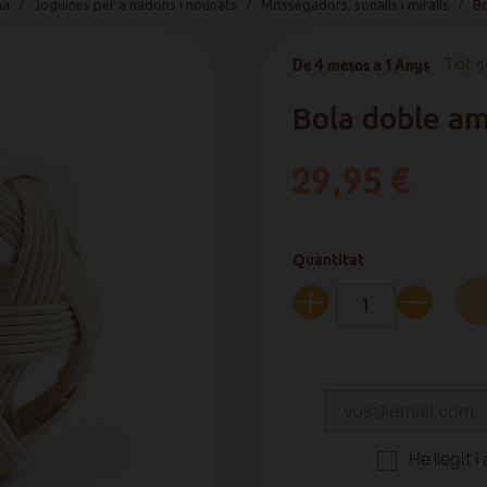
na
Joguines per a nadons i nounats
Mossegadors, sonalls i miralls
Bo
De 4 mesos a 1 Anys
Tot s
Bola doble am
29,95 €
Quantitat
He llegit 