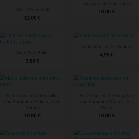
favorite
fav
Máscara De Pelo Doble
Gloss Glitter Pink
19,00 €
12,00 €
Varita Mágica De Madera
Cinta Para Bailar
4,95 €
favorite
fav
3,60 €
Set 3 Lápices De Maquillaje
Set 3 Lápices De Maquillaje
Con Purpurina (violeta, Plata,
Con Purpurina (cobre, Oro,
favorite
fav
Verde)
Rosa)
19,90 €
19,90 €