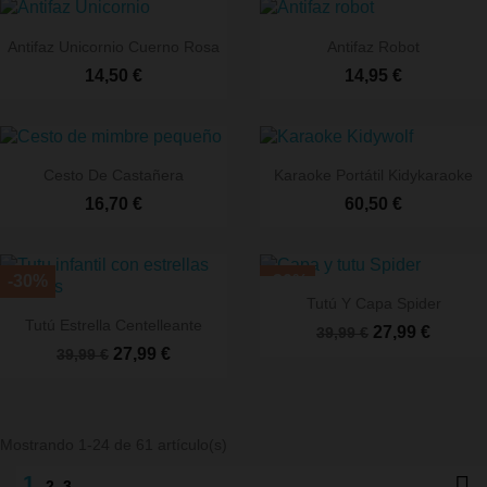
favorite
fav
Antifaz Unicornio Cuerno Rosa
Antifaz Robot
14,50 €
14,95 €
Cesto De Castañera
Karaoke Portátil Kidykaraoke
16,70 €
60,50 €
-30%
-30%
Tutú Y Capa Spider
Tutú Estrella Centelleante
27,99 €
39,99 €
27,99 €
39,99 €
Mostrando 1-24 de 61 artículo(s)

1
2
3