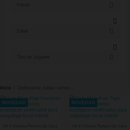


Precio


favorite
fav

Edad



Tipo de Juguete
favorite
fav
Inicio
Disfrazarse, bailar, cantar...
NOVEDAD
NOVEDAD
Kit 4 Colores Pintura De Cara
Kit 4 Colores Pintura De Cara