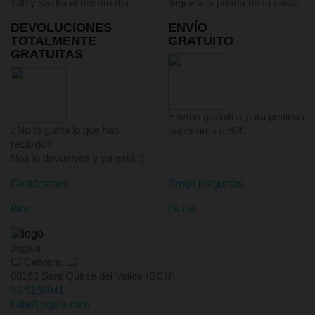
13h y saldrá el mismo día.
llegue a la puerta de tu casa!
DEVOLUCIONES
ENVÍO
TOTALMENTE
GRATUITO
GRATUITAS
Envíos gratuitos para pedidos
¿No te gusta lo que has
superiores a 80€
recibido?
Nos lo devuelves y ya está :)
Contáctanos
Tengo preguntas
Blog
Outlet
Jugaia
C/ Cabrera, 12
08192 Sant Quirze del Vallès (BCN)
93 5156041
hola@jugaia.com