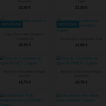
favorite
fav
Unicornio
Tiger
22,50 €
22,50 €
NOVEDAD
NOVEDAD
Capa Reversible Dragón Y
favorite
fav
Caballero/a
Corona De Lentejuelas Gold
29,95 €
14,99 €
Pack De 3 Esmaltes Al Agua
Pack De 3 Esmaltes Al Agua
favorite
fav
ROSES
SUMMER
19,75 €
19,75 €